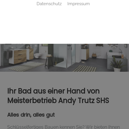
Datenschutz
Impressum
Ihr Bad aus einer Hand​ von
Meisterbetrieb Andy Trutz SHS
Alles drin, alles gut
Schlüsselfertiges Bauen kennen Sie? Wir bieten Ihnen