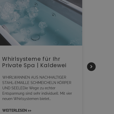
Whirlsysteme für Ihr
Gesta
Private Spa | Kaldewei
alltä
HANS
WHIRLWANNEN AUS NACHHALTIGER
STAHL-EMAILLE SCHMEICHELN KÖRPER
Stil für 
UND SEELEDie Wege zu echter
HANSAGENE
Entspannung sind sehr individuell. Mit vier
von Wasch
neuen Whirlsystemen bietet…
unterschi
Räume kon
WEITERLESEN >>