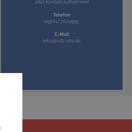
Jetzt Kontakt aufnehmen!
Telefon
05561/7629995
E-Mail
info@trutz-shs.de
m