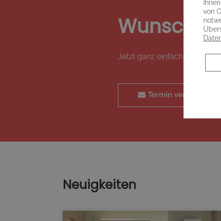
Ihnen
von C
Wunschte
notwe
Übers
Daten
Jetzt ganz einfach und beq
Termin vereinbaren
Neuigkeiten