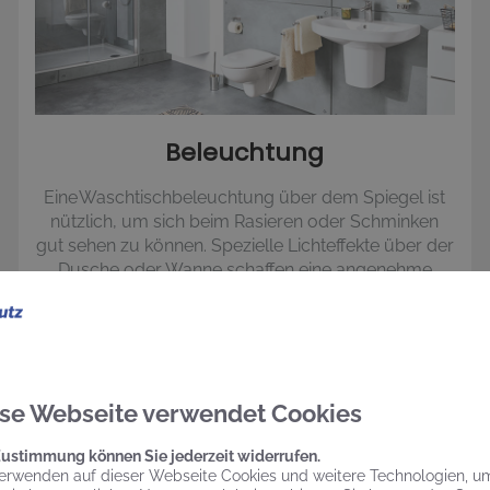
Beleuchtung
Eine Waschtischbeleuchtung über dem Spiegel ist
nützlich, um sich beim Rasieren oder Schminken
gut sehen zu können. Spezielle Lichteffekte über der
Dusche oder Wanne schaffen eine angenehme
Atmosphäre.
se Webseite verwendet Cookies
Zustimmung können Sie jederzeit widerrufen.
erwenden auf dieser Webseite Cookies und weitere Technologien, u