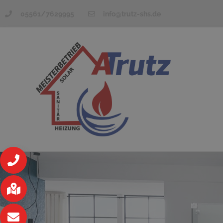
05561/7629995
info@trutz-shs.de