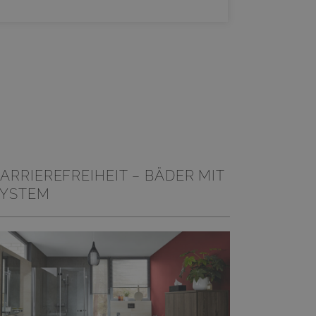
WEITERL
ARRIEREFREIHEIT – BÄDER MIT
SYSTEM