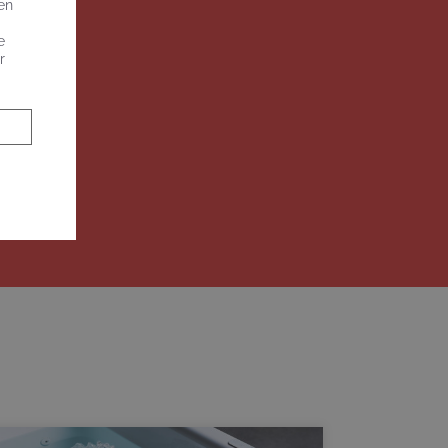
en
e
r