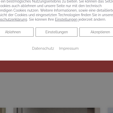
 ein bestmögliches Nutzungserlebnis zu bieten. Sie können das Setz
ookies auch ablehnen und unsere Seite nur mit den technisch
rmin
ndigen Cookies nutzen. Weitere Informationen, sowie eine detailliert
icht der Cookies und eingesetzten Technologien finden Sie in unsere
schutzerklärung
. Sie können Ihre
Einstellungen
jederzeit ändern.
uem Online Termine anfragen!
Ablehnen
Ablehnen
Einstellungen
Akzeptieren
Datenschutz
Impressum