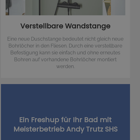
Verstellbare Wandstange
Eine neue Duschstange bedeutet nicht gleich neue
Bohrlöcher in den Fliesen. Durch eine verstellbare
Befestigung kann sie einfach und ohne erneutes
Bohren auf vorhandene Bohrlöcher montiert
werden.
Ein Freshup für Ihr Bad mit
Meisterbetrieb Andy Trutz SHS